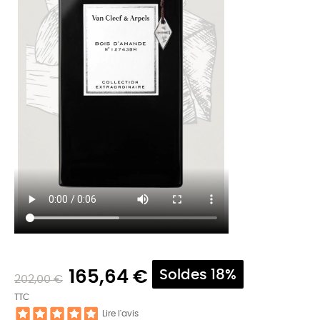
165,64 €
Soldes 18%
202,00 €
TTC
Lire l'avis