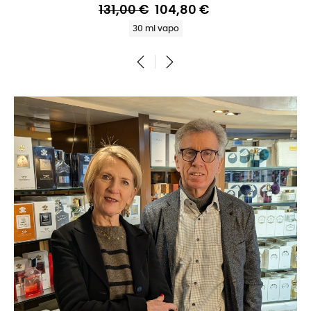
131,00 €
104,80 €
30 ml vapo
‹
›