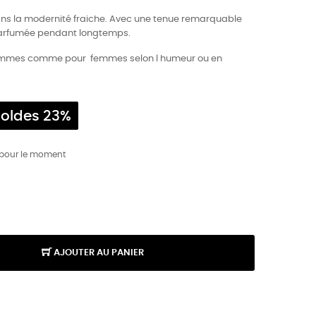
ans la modernité fraiche. Avec une tenue remarquable
 parfumée pendant longtemps.
r hommes comme pour femmes selon l humeur ou en
Soldes 23%
 pour le moment
AJOUTER AU PANIER