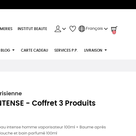
Français
MERIES
INSTITUT BEAUTE
0
BLOG
CARTE CADEAU
SERVICES P.P.
LIVRAISON
risienne
TENSE - Coffret 3 Produits
L'eau intense homme vaporisateur 100ml + Baume après
douche et bain parfumé 100ml