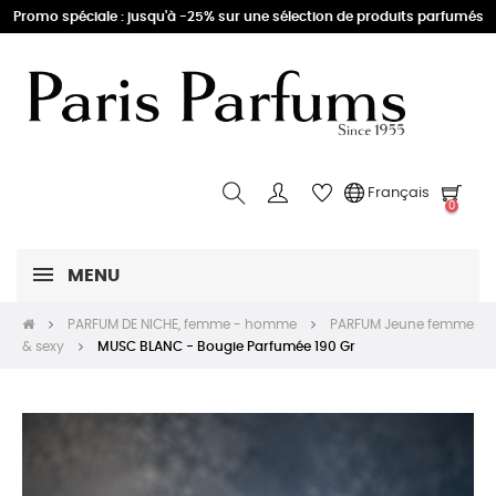
Promo spéciale : jusqu'à -25% sur une sélection de produits parfumés
Français
0
MENU
PARFUM DE NICHE, femme - homme
PARFUM Jeune femme
& sexy
MUSC BLANC - Bougie Parfumée 190 Gr