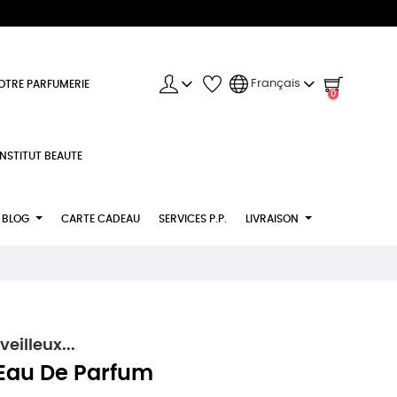
Français
OTRE PARFUMERIE
0
INSTITUT BEAUTE
BLOG
CARTE CADEAU
SERVICES P.P.
LIVRAISON
illeux...
Eau De Parfum