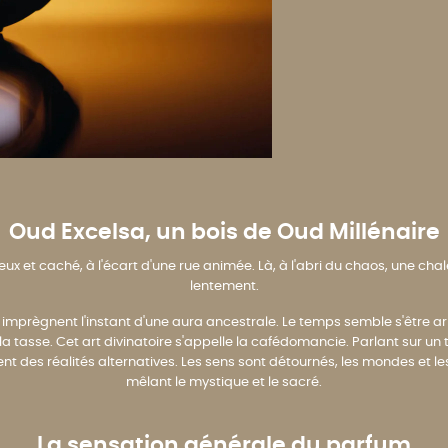
Oud Excelsa, un bois de Oud Millénaire
eux et caché, à l'écart d'une rue animée. Là, à l'abri du chaos, une ch
lentement.
 imprègnent l'instant d'une aura ancestrale. Le temps semble s'être arr
a tasse. Cet art divinatoire s'appelle la cafédomancie. Parlant sur un t
 des réalités alternatives. Les sens sont détournés, les mondes et le
mêlant le mystique et le sacré.
La sensation générale du parfum