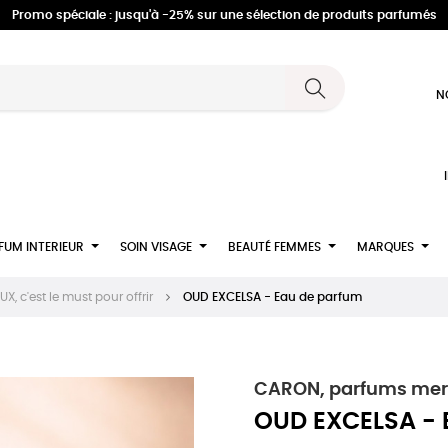
Promo spéciale : jusqu'à -25% sur une sélection de produits parfumés
N
FUM INTERIEUR
SOIN VISAGE
BEAUTÉ FEMMES
MARQUES
, c'est le must pour offrir
OUD EXCELSA - Eau de parfum
CARON, parfums merve
OUD EXCELSA - 