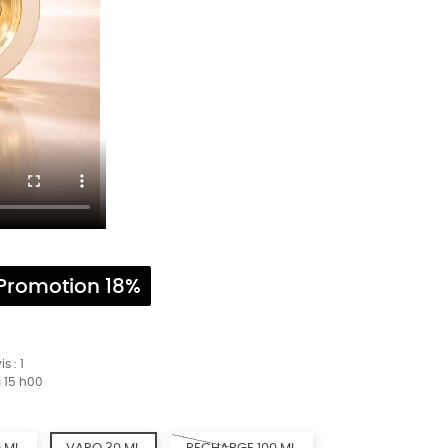
Promotion 18%
is :
1
à 15 h00