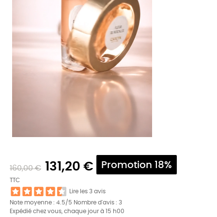
131,20 €
Promotion 18%
160,00 €
TTC
Lire les 3 avis
Note moyenne :
4.5
/5 Nombre d'avis :
3
Expédié chez vous, chaque jour à 15 h00