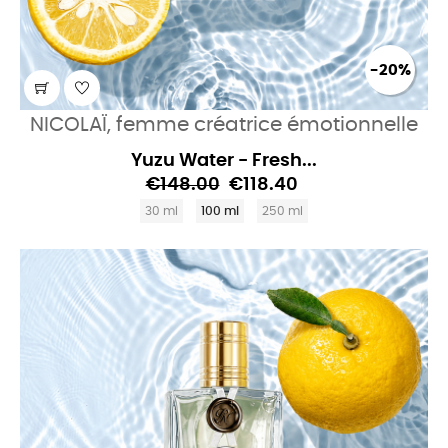
-20%
NICOLAÏ, femme créatrice émotionnelle
Yuzu Water - Fresh...
€148.00
€118.40
30 ml
100 ml
250 ml