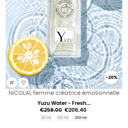
-20%
NICOLAÏ, femme créatrice émotionnelle
Yuzu Water - Fresh...
€258.00
€206.40
30 ml
100 ml
250 ml