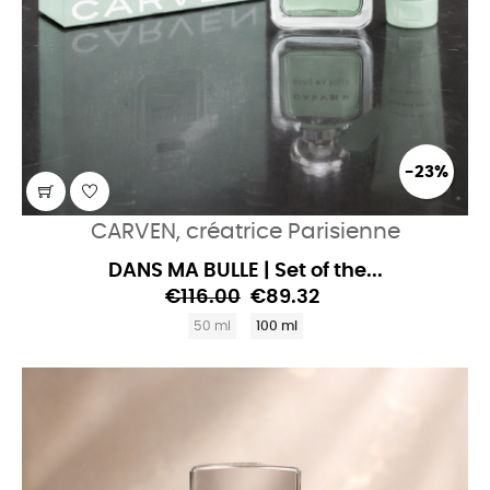
-23%
CARVEN, créatrice Parisienne
DANS MA BULLE | Set of the...
€116.00
€89.32
50 ml
100 ml