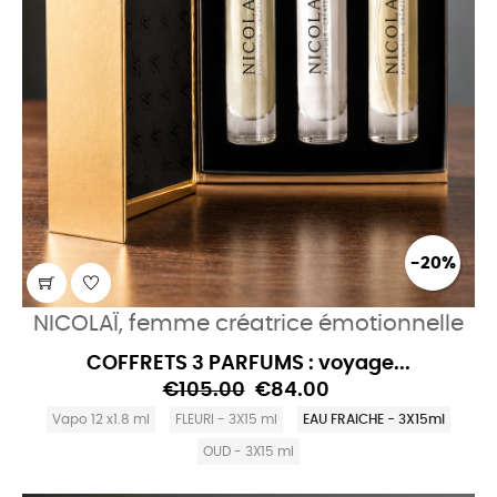
-20%
NICOLAÏ, femme créatrice émotionnelle
COFFRETS 3 PARFUMS : voyage...
€105.00
€84.00
Vapo 12 x1.8 ml
FLEURI - 3X15 ml
EAU FRAICHE - 3X15ml
OUD - 3X15 ml