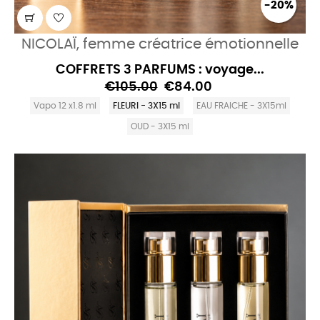
-20%
NICOLAÏ, femme créatrice émotionnelle
COFFRETS 3 PARFUMS : voyage...
€105.00
€84.00
Vapo 12 x1.8 ml
FLEURI - 3X15 ml
EAU FRAICHE - 3X15ml
OUD - 3X15 ml