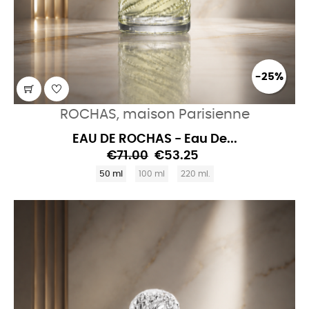
-25%
ROCHAS, maison Parisienne
EAU DE ROCHAS - Eau De...
€71.00
€53.25
50 ml
100 ml
220 ml.