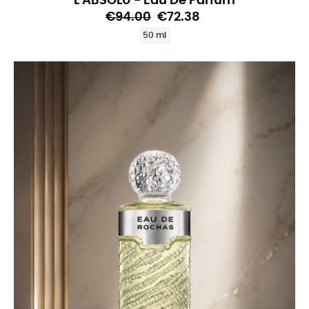
L'ABSOLU - Eau De Parfum
€94.00
€72.38
50 ml