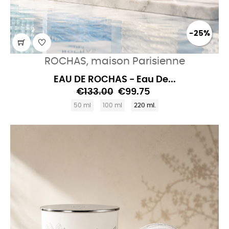
-25%
ROCHAS, maison Parisienne
EAU DE ROCHAS - Eau De...
€133.00
€99.75
50 ml
100 ml
220 ml.