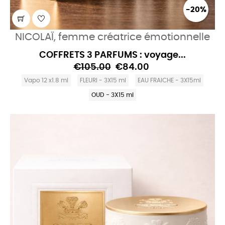
-20%
NICOLAÏ, femme créatrice émotionnelle
COFFRETS 3 PARFUMS : voyage...
€105.00
€84.00
Vapo 12 x1.8 ml
FLEURI - 3X15 ml
EAU FRAICHE - 3X15ml
OUD - 3X15 ml