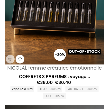
OUT-OF-STOCK
-20%
NICOLAÏ, femme créatrice émotionnelle
COFFRETS 3 PARFUMS : voyage...
€38.00
€30.40
Vapo 12 x1.8 ml
FLEURI - 3X15 ml
EAU FRAICHE - 3X15ml
OUD - 3X15 ml