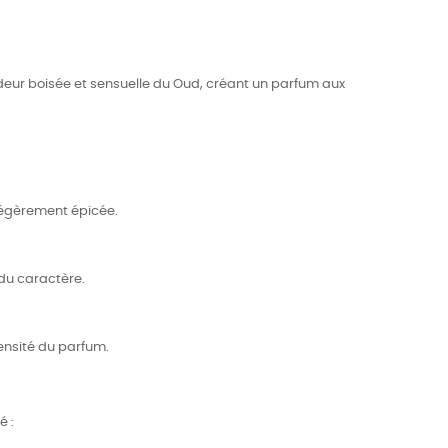
eur boisée et sensuelle du Oud, créant un parfum aux
égèrement épicée.
du caractère.
ensité du parfum.
é :