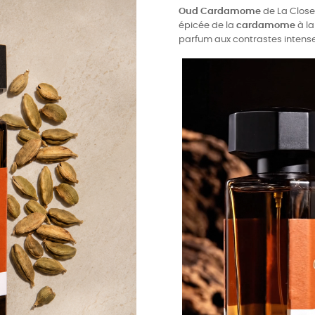
Oud Cardamome
de La Close
épicée de la
cardamome
à la
parfum aux contrastes intense