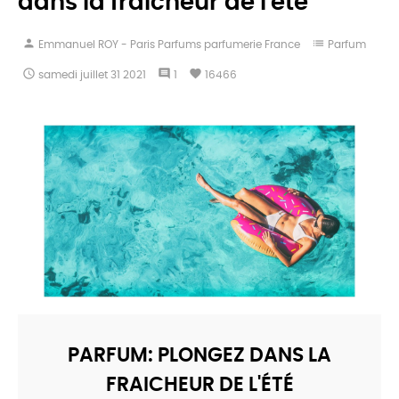
dans la fraicheur de l'été
person
list
Emmanuel ROY - Paris Parfums parfumerie France
Parfum

comment
favorite
samedi
juillet
31
2021
1
16466
PARFUM: PLONGEZ DANS LA
FRAICHEUR DE L'ÉTÉ